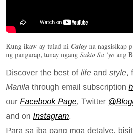
Caloy
Kung ikaw ay tulad ni
na nagsisikap p
Sakto Sa ’yo
ng pangarap, tunay ngang
ang Be
Discover the best of
life
and
style
,
Manila
through email subscription
h
our
Facebook Page
, Twitter
@Blog
and on
Instagram
.
Para sa iba pang mga detalye, bisi