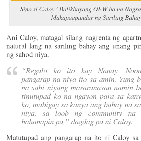
Sino si Caloy?
Balikbayang OFW ba na Nagsak
Makapagpundar ng Sariling Baha
Ani Caloy, matagal silang nagrenta ng apart
natural lang na sariling bahay ang unang pi
ng sahod niya.
“
Regalo ko ito kay Nanay. Noo
pangarap na niya ito sa amin. Yung be
na sabi niyang mararanasan namin b
tinutupad ko na ngayon para sa kany
ko, mabigay sa kanya ang bahay na sa
niya, sa loob ng community na 
hahanapin pa,
” dagdag pa ni Caloy.
Matutupad ang pangarap na ito ni Caloy s