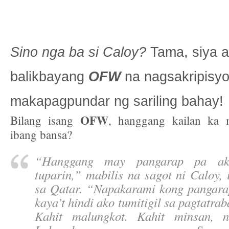
Sino nga ba si Caloy?
Tama, siya a
balikbayang
OFW
na nagsakripisyo
makapagpundar ng sariling bahay!
OFW
Bilang isang
, hanggang kailan ka 
ibang bansa?
“
Hanggang may pangarap pa ak
tuparin,” mabilis na sagot ni Caloy,
sa Qatar. “Napakarami kong pangara
kaya’t hindi ako tumitigil sa pagtatra
Kahit malungkot. Kahit minsan, na