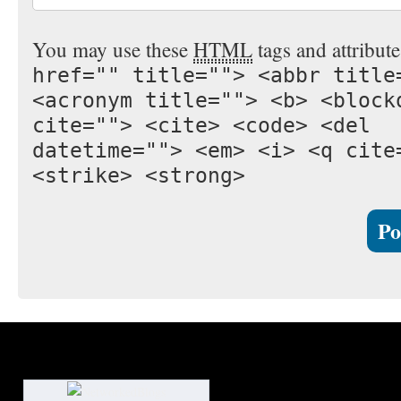
You may use these
HTML
tags and attribut
href="" title=""> <abbr title
<acronym title=""> <b> <block
cite=""> <cite> <code> <del
datetime=""> <em> <i> <q cite
<strike> <strong>