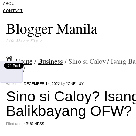
ABOUT
CONTACT
Blogger Manila
Life Meets STyle
Home
/
Business
/ Sino si Caloy? Isang B
OFW?
Written on
DECEMBER 14, 2022
by
JONEL UY
Sino si Caloy? Isan
Balikbayang OFW?
Filed under
BUSINESS